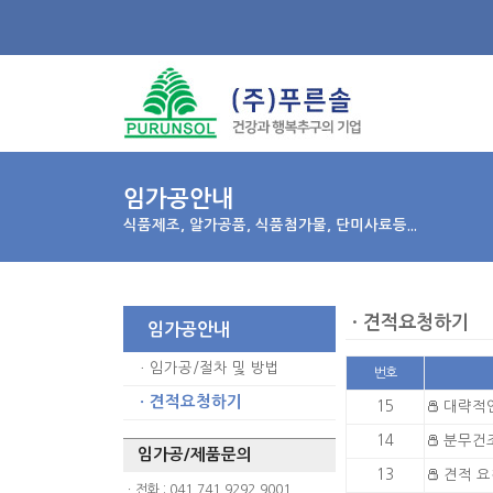
임가공안내
식품제조, 알가공품, 식품첨가물, 단미사료등...
ㆍ견적요청하기
임가공안내
ㆍ
임가공/절차 및 방법
번호
견적요청하기
ㆍ
15
대략적인
14
분무건조
임가공/제품문의
13
견적 요
ㆍ전화 : 041.741.9292,9001