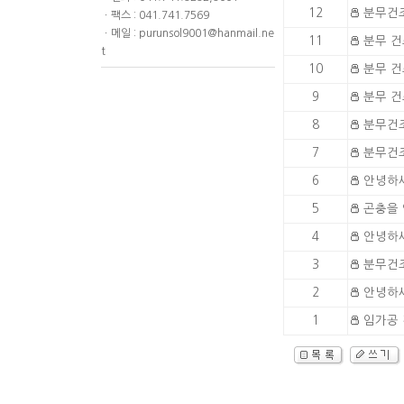
12
분무건
ㆍ팩스 : 041.741.7569
ㆍ메일 : purunsol9001@hanmail.ne
11
분무 건
t
10
분무 건
9
분무 건
8
분무건
7
분무건조
6
안녕하세
5
곤충을 
4
안녕하세
3
분무건조
2
안녕하세
1
임가공 